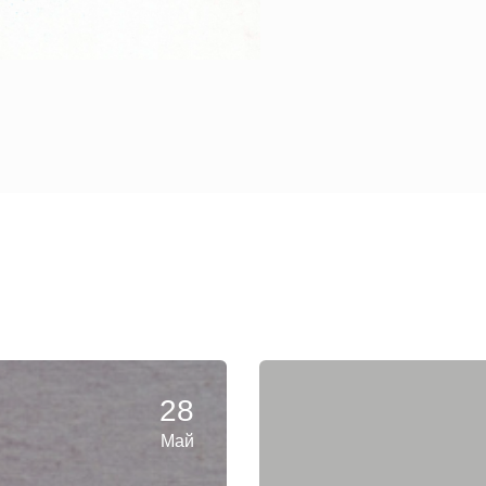
28
Май