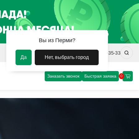
Вы из Перми?
prm@uvm-steel.ru
+7 (342) 256-35-33
Да
Нет, выбрать город
Заказать звонок
Быстрая заявка
0