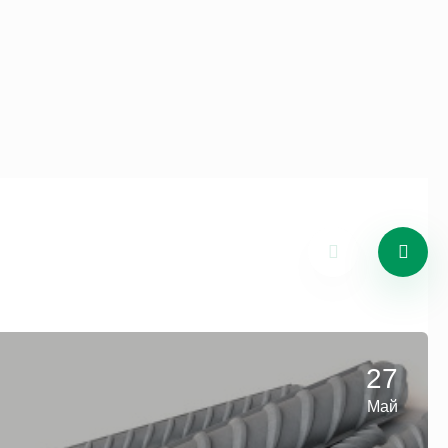
27
Май