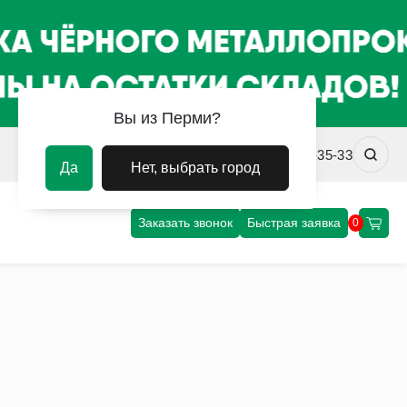
Вы из Перми?
prm@uvm-steel.ru
+7 (342) 256-35-33
Да
Нет, выбрать город
Заказать звонок
Быстрая заявка
0