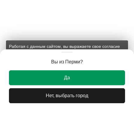
Работая с данным сайтом, вы выражаете свое согласие
на применение файлов cookie и обработку персональных
данных на условиях, изложенных в
соответствующих
Вы из Перми?
документах.
Ок
Да
Нет, выбрать город