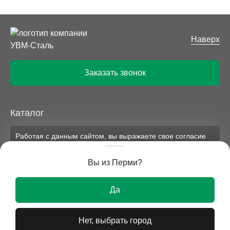
Наверх
Заказать звонок
Каталог
Работая с данным сайтом, вы выражаете свое согласие
Компания
на применение файлов cookie и обработку персональных
данных на условиях, изложенных в
соответствующих
Вы из Перми?
документах.
Вся представленная на сайте информация носит
Ок
исключительно информационный характер и ни при
Да
каких условиях не является публичной офертой.
Нет, выбрать город