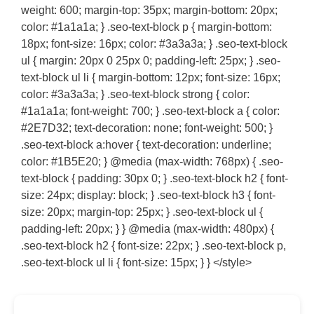
weight: 600; margin-top: 35px; margin-bottom: 20px;
color: #1a1a1a; } .seo-text-block p { margin-bottom:
18px; font-size: 16px; color: #3a3a3a; } .seo-text-block
ul { margin: 20px 0 25px 0; padding-left: 25px; } .seo-
text-block ul li { margin-bottom: 12px; font-size: 16px;
color: #3a3a3a; } .seo-text-block strong { color:
#1a1a1a; font-weight: 700; } .seo-text-block a { color:
#2E7D32; text-decoration: none; font-weight: 500; }
.seo-text-block a:hover { text-decoration: underline;
color: #1B5E20; } @media (max-width: 768px) { .seo-
text-block { padding: 30px 0; } .seo-text-block h2 { font-
size: 24px; display: block; } .seo-text-block h3 { font-
size: 20px; margin-top: 25px; } .seo-text-block ul {
padding-left: 20px; } } @media (max-width: 480px) {
.seo-text-block h2 { font-size: 22px; } .seo-text-block p,
.seo-text-block ul li { font-size: 15px; } } </style>