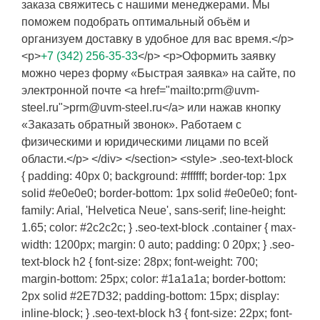
заказа свяжитесь с нашими менеджерами. Мы
поможем подобрать оптимальный объём и
организуем доставку в удобное для вас время.</p>
<p>
+7 (342) 256-35-33
</p> <p>Оформить заявку
можно через форму «Быстрая заявка» на сайте, по
электронной почте <a href="mailto:prm@uvm-
steel.ru">prm@uvm-steel.ru</a> или нажав кнопку
«Заказать обратный звонок». Работаем с
физическими и юридическими лицами по всей
области.</p> </div> </section> <style> .seo-text-block
{ padding: 40px 0; background: #ffffff; border-top: 1px
solid #e0e0e0; border-bottom: 1px solid #e0e0e0; font-
family: Arial, 'Helvetica Neue', sans-serif; line-height:
1.65; color: #2c2c2c; } .seo-text-block .container { max-
width: 1200px; margin: 0 auto; padding: 0 20px; } .seo-
text-block h2 { font-size: 28px; font-weight: 700;
margin-bottom: 25px; color: #1a1a1a; border-bottom:
2px solid #2E7D32; padding-bottom: 15px; display:
inline-block; } .seo-text-block h3 { font-size: 22px; font-