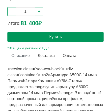
-
+
81 400
₽
Итого:
Купить
*Все цены указаны с НДС
Описание
Доставка
Оплата
<section class="seo-text-block"> <div
class="container"> <h2>Арматура А500С 14 мм в
Перми</h2> <p>Компания «УВМ-Сталь»
предлагает <strong>купить арматуру А500С
диаметром 14 мм в Перми</strong>. Это надёжный
сортовой прокат с рифлёным профилем,
предназначенный для армирования ответственных
железобетонных конструкций с повышенными