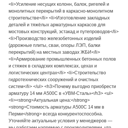
<li>Усиление несущих колонн, балок, ригелей и
монолитных перекрытий в каркасно-монолитном
строительстве</li> <li>Изготовление закладных
деталей и тяжёлых арматурных каркасов для
мостовых конструкций, эстакад и путепроводов</li>
<li>Производство железобетонных изделий
(дорожные плиты, сваи, опоры ЛЭП, балки
перекрытий) на местных заводах ЖБИ</li>
<li>Армирование промышленных бетонных полов
и стяжек в складских комплексах, цехах и
логистических центрах</li> <li>Строительство
гидротехнических сооружений и очистных
систем</li> </ul> <h3>Почему выгодно приобрести
арматуру 14 мм А500С в «УВМ-Сталь»</h3> <ul>
<li><strong>Актуальная цена:</strong>
<strong>Стоимость арматуры А500С 14 мм в
Перми</strong> всегда конкурентоспособна.
Уточняйте актуальные условия у менеджеров —
мы работаем напрямую с производителями, что