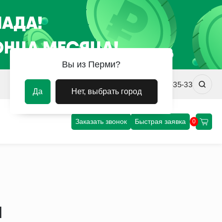
Вы из Перми?
prm@uvm-steel.ru
+7 (342) 256-35-33
Да
Нет, выбрать город
Заказать звонок
Быстрая заявка
0
и