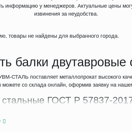
ять информацию у менеджеров. Актуальные цены могу
извинения за неудобства.
ию, товары не найдены для выбранного города.
ть балки двутавровые
УВМ-СТАЛЬ поставляет металлопрокат высокого каче
 можете со склада онлайн, оформив заявку на наше
 стальные ГОСТ Р 57837-201
конфигурации двутавры разделяются на:
е
льные. Высота профиля превышает ширину полок. П