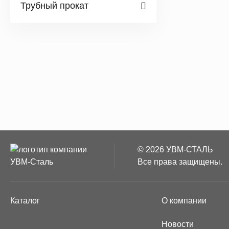
работ
Трубный прокат
Колон
сечен
Широк
колон
Свайн
сжима
толщи
С нам
УВМ-СТАЛЬ
© 2026 УВМ-СТАЛЬ
сказывает
Все права защищены.
Есть еще 
Каталог
О компании
Мы тщ
поста
Новости