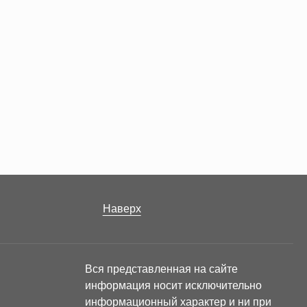
бом и без него, растяжение. Высота поперечного
нагрузок. Пропорции сечения идентичны
го типа – растягивающих, изгибающих,
ю балок данного вида является одинаковая
я посредников. Этот факт весьма положительно
Наверх
гаем клиентам вполне конкурентную.
Вся представленная на сайте
тся заранее на стадии заключения договора
информация носит исключительно
тываем возможные транспортные задержки;
информационный характер и ни при