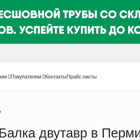
нии
Покупателям
Контакты
Прайс-листы
р
Балка двутавр в Перм